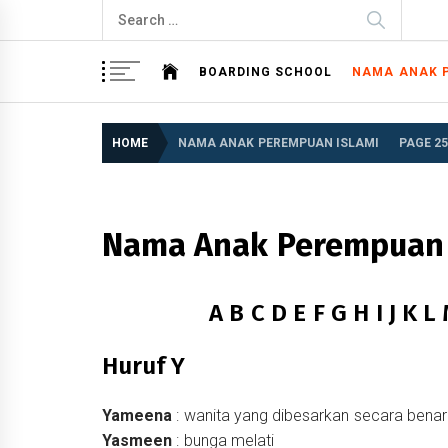
Skip
Search
to
for:
content
BOARDING SCHOOL
NAMA ANAK 
HOME
NAMA ANAK PEREMPUAN ISLAMI
PAGE 2
Nama Anak Perempuan 
A
B
C
D
E
F
G
H
I
J
K
L
Huruf Y
Yameena
: wanita yang dibesarkan secara benar
Yasmeen
: bunga melati