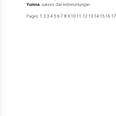
Yumna
: sukses dan keberuntungan
Pages:
1
2
3
4
5
6
7
8
9
10
11
12
13
14
15
16
1