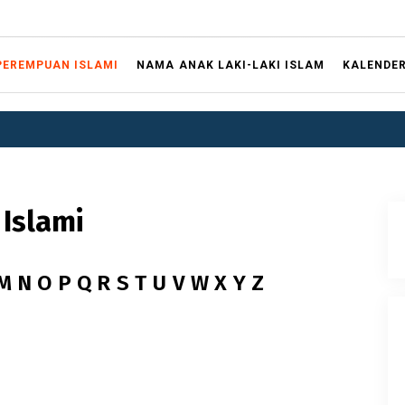
PEREMPUAN ISLAMI
NAMA ANAK LAKI-LAKI ISLAM
KALENDE
5
Islami
M
N
O
P
Q
R
S
T
U
V
W
X
Y
Z